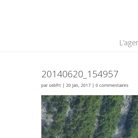
L’age
20140620_154957
par
sebfrt
|
20 Jan, 2017
|
0 commentaires