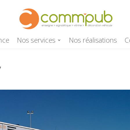
nce
Nos services
Nos réalisations
C
7